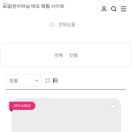
전체상품
전체
잇템
50% SALE