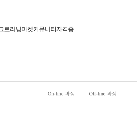
크로러닝
마켓
커뮤니티
자격증
On-line 과정
Off-line 과정