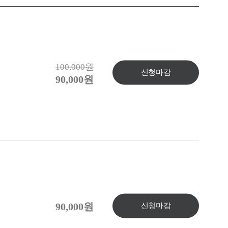
100,000원
신청마감
90,000원
90,000원
신청마감