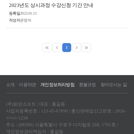
2023년도 상시과정 수강신청 기간 안내
등록일
2023.01.13
작성자
운영자
1
소개
이용약관
개인정보처리방침
환불규정
찾아오시는 길
(주)맑은소프트 | 대표 : 홍길동
사업자등록번호 : 123-45-67890 | 통신판매업신고번호 : 2026-
○○○○-1234
주소 : (08390) 서울특별시 구로구 디지털로 288, 1701호 /
개인정보관리책임자 : 홍길동