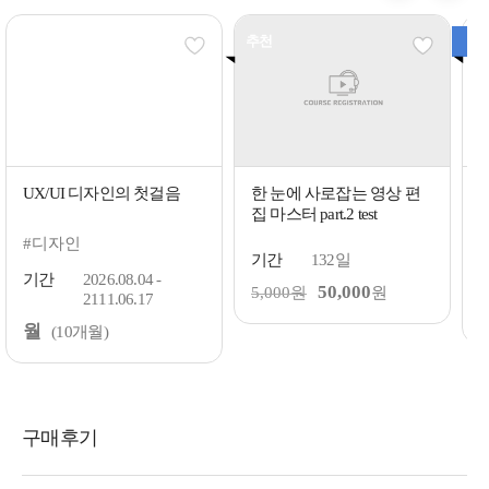
추천
BE
UX/UI 디자인의 첫걸음
한 눈에 사로잡는 영상 편
집 마스터 part.2 test
#디자인
기간
132일
기간
2026.08.04 -
50,000
5,000원
원
2111.06.17
월
(10개월)